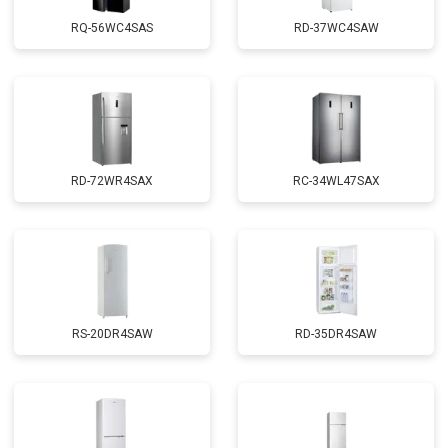
RQ-56WC4SAS
RD-37WC4SAW
RD-72WR4SAX
RС-34WL47SAX
RS-20DR4SAW
RD-35DR4SAW