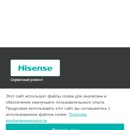
Сервисный ремонт
ВЫБЕРИ СВОЙ ГОРОД
Этот сайт использует файлы cookie для аналитики и
Замена трубопровода холодильника RC-76WS4SBB
обеспечения наилучшего пользовательского опыта.
Hisense в
Санкт-Петербурге
Продолжая использовать этот сайт, вы соглашаетесь с
Замена трубопровода холодильника RC-76WS4SBB
использованием файлов cookie.
Политика
Hisense в
Краснодаре
конфиденциальности
Замена трубопровода холодильника RC-76WS4SBB
Hisense в
Ростове-на-Дону