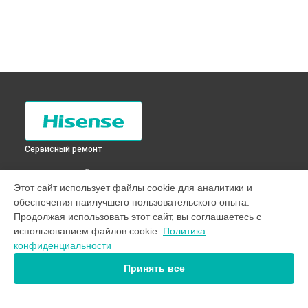
Сервисный ремонт
ВЫБЕРИ СВОЙ ГОРОД
Этот сайт использует файлы cookie для аналитики и
Замена сливного насоса стиральной машины WFDJ7010S
обеспечения наилучшего пользовательского опыта.
Hisense в
Санкт-Петербурге
Продолжая использовать этот сайт, вы соглашаетесь с
Замена сливного насоса стиральной машины WFDJ7010S
использованием файлов cookie.
Политика
Hisense в
Краснодаре
конфиденциальности
Замена сливного насоса стиральной машины WFDJ7010S
Hisense в
Ростове-на-Дону
Принять все
Замена сливного насоса стиральной машины WFDJ7010S
Hisense в
Нижнем Новгороде
Замена сливного насоса стиральной машины WFDJ7010S