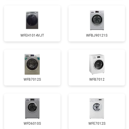
Замена щёток
от 3100 ₽
Заказать
Замена амортизаторов
от 2000 ₽
Заказать
Замена подшипников
от 2800 ₽
Заказать
WFEH1014VJT
WFBJ90121S
Замена мотора
от 3800 ₽
Заказать
Ремонт/замена датчика
от 2200 ₽
Заказать
температуры
Замена ТЭН
от 2300 ₽
Заказать
Замена блока управления
от 3600 ₽
Заказать
WFB7012S
WFB7012
Замена заливного клапана
от 3250 ₽
Заказать
Замена заливного шланга
от 2150 ₽
Заказать
Замена прессостата
от 3350 ₽
Заказать
Замена сливного шланга
от 2100 ₽
Заказать
WFD6010S
WFE7012S